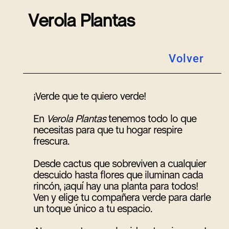
V
e
r
o
l
a
P
l
a
n
t
a
s
Volver
¡Verde que te quiero verde!
En
Verola Plantas
tenemos todo lo que
necesitas para que tu hogar respire
frescura.
Desde cactus que sobreviven a cualquier
descuido hasta flores que iluminan cada
rincón, ¡aquí hay una planta para todos!
Ven y elige tu compañera verde para darle
un toque único a tu espacio.