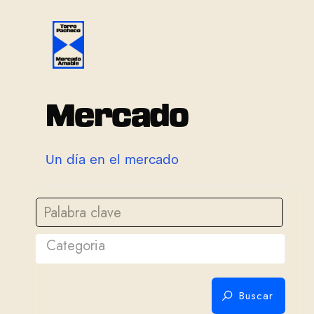
M
e
r
c
a
d
o
U
n
d
í
a
e
n
e
l
m
e
r
c
a
d
o
Categoria
Buscar