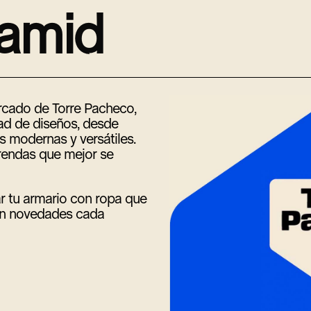
a
m
i
d
rcado de Torre Pacheco,
ad de diseños, desde
 modernas y versátiles.
prendas que mejor se
ar tu armario con ropa que
con novedades cada