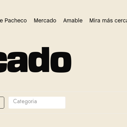
re Pacheco
Mercado
Amable
Mira más cerc
c
a
d
o
Categoria