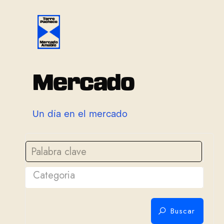
M
e
r
c
a
d
o
U
n
d
í
a
e
n
e
l
m
e
r
c
a
d
o
Categoria
Buscar