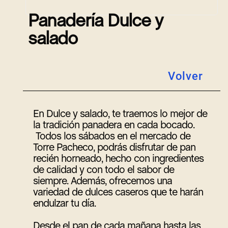
P
a
n
a
d
e
r
í
a
D
u
l
c
e
y
s
a
l
a
d
o
Volver
En Dulce y salado, te traemos lo mejor de
la tradición panadera en cada bocado.
Todos los sábados en el mercado de
Torre Pacheco, podrás disfrutar de pan
recién horneado, hecho con ingredientes
de calidad y con todo el sabor de
siempre. Además, ofrecemos una
variedad de dulces caseros que te harán
endulzar tu día.
Desde el pan de cada mañana hasta las