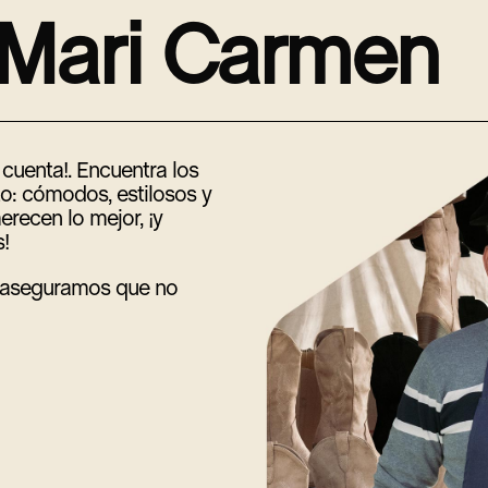
M
a
r
i
C
a
r
m
e
n
cuenta!. Encuentra los
: cómodos, estilosos y
erecen lo mejor, ¡y
!
e aseguramos que no