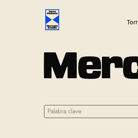
Tor
M
e
r