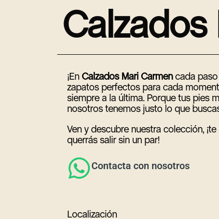
C
a
l
z
a
d
o
s
¡En
Calzados Mari Carmen
cada paso 
zapatos perfectos para cada momento
siempre a la última. Porque tus pies m
nosotros tenemos justo lo que buscas
Ven y descubre nuestra colección, ¡t
querrás salir sin un par!
Contacta con nosotros
Localización