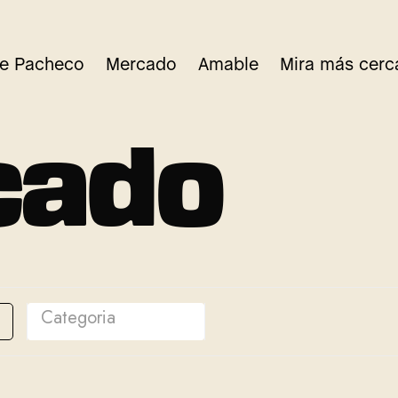
re Pacheco
Mercado
Amable
Mira más cerc
c
a
d
o
Categoria