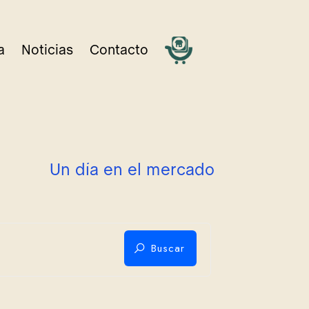
a
Noticias
Contacto
U
n
d
í
a
e
n
e
l
m
e
r
c
a
d
o
Buscar