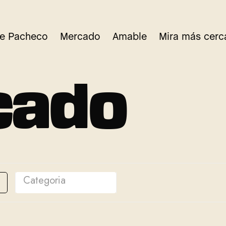
re Pacheco
Mercado
Amable
Mira más cerc
c
a
d
o
Categoria