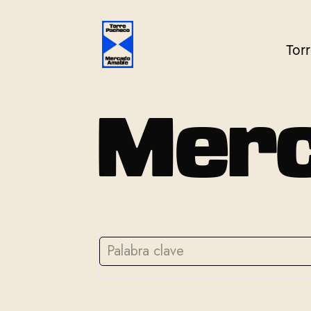
Tor
M
e
r