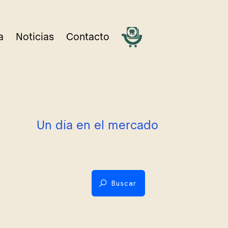
a
Noticias
Contacto
U
n
d
í
a
e
n
e
l
m
e
r
c
a
d
o
Buscar