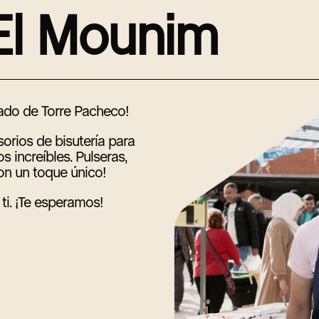
E
l
M
o
u
n
i
m
rcado de Torre Pacheco!
orios de bisutería para
s increíbles. Pulseras,
con un toque único!
ti. ¡Te esperamos!