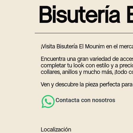
B
i
s
u
t
e
r
í
a
¡Visita Bisutería El Mounim en el me
Encuentra una gran variedad de acces
completar tu look con estilo y a precio
collares, anillos y mucho más, ¡todo 
Ven y descubre la pieza perfecta para 
Contacta con nosotros
Localización