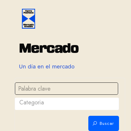
M
e
r
c
a
d
o
U
n
d
í
a
e
n
e
l
m
e
r
c
a
d
o
Categoria
Buscar